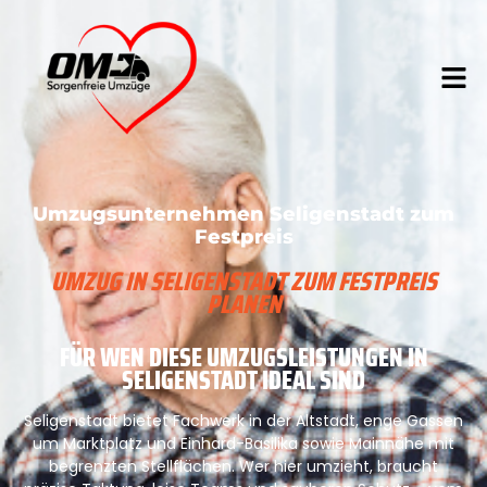
Umzugsunternehmen Seligenstadt zum
Festpreis
UMZUG IN SELIGENSTADT ZUM FESTPREIS
PLANEN
FÜR WEN DIESE UMZUGSLEISTUNGEN IN
SELIGENSTADT IDEAL SIND
Seligenstadt bietet Fachwerk in der Altstadt, enge Gassen
um Marktplatz und Einhard-Basilika sowie Mainnähe mit
begrenzten Stellflächen. Wer hier umzieht, braucht