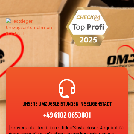
UNSERE UMZUGSLEISTUNGEN IN SELIGENSTADT
+49 6102 8653801
[movequote_lead_form title="Kostenloses Angebot für
Ihren Umzug" text="Teilen Sie uns kurz mit, von wo