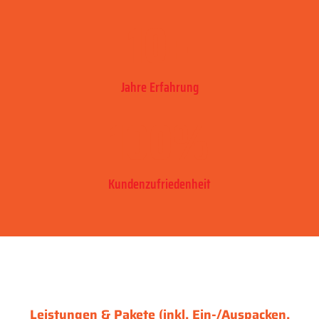
10
+
Jahre Erfahrung
100
%
Kundenzufriedenheit
Leistungen & Pakete (inkl. Ein-/Auspacken,