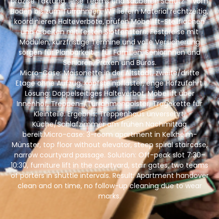
präzise Taktung, leise Teams und sauberen Schutz – vom
Boden bis zum Türrahmen. Wir liefern Material rechtzeitig,
koordinieren Halteverbote, prüfen Möbellift-Stellflächen
und arbeiten mit festen Slotfenstern. Festpreise mit
Modulen, kurzfristige Termine und volle Versicherung
sorgen für Planbarkeit – für Familien, Seniorinnen und
Senioren, Praxen und Büros.
Micro-Case: Maisonette in der Altstadt, zweite/dritte
Etage ohne Aufzug, Kopfsteinpflaster, enge Hofzufahrt.
Lösung: Doppelseitiges Halteverbot, Möbellift über
Innenhof, Treppen-/Türrahmenpolster, Tragekette für
Kleinteile. Ergebnis: Treppenhaus unversehrt,
Küche/Schlafzimmer am frühen Nachmittag
bereit.Micro-case: 3-room apartment in Kelkheim-
Münster, top floor without elevator, steep spiral staircase,
narrow courtyard passage. Solution: Off-peak slot 7:30–
10:30, furniture lift in the courtyard, stair gates, two teams
of porters in shuttle intervals. Result: Apartment handover
clean and on time, no follow-up cleaning due to wear
marks.