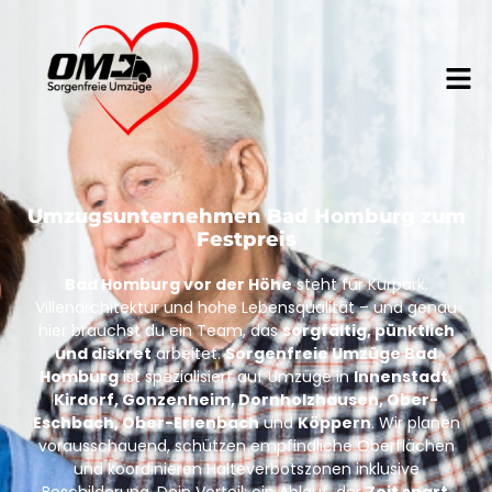
Umzugsunternehmen Bad Homburg zum
Festpreis
Bad Homburg vor der Höhe
steht für Kurpark,
Villenarchitektur und hohe Lebensqualität – und genau
hier brauchst du ein Team, das
sorgfältig, pünktlich
und diskret
arbeitet.
Sorgenfreie Umzüge Bad
Homburg
ist spezialisiert auf Umzüge in
Innenstadt,
Kirdorf, Gonzenheim, Dornholzhausen, Ober-
Eschbach, Ober-Erlenbach
und
Köppern
. Wir planen
vorausschauend, schützen empfindliche Oberflächen
und koordinieren Halteverbotszonen inklusive
Beschilderung. Dein Vorteil: ein Ablauf, der
Zeit spart
,