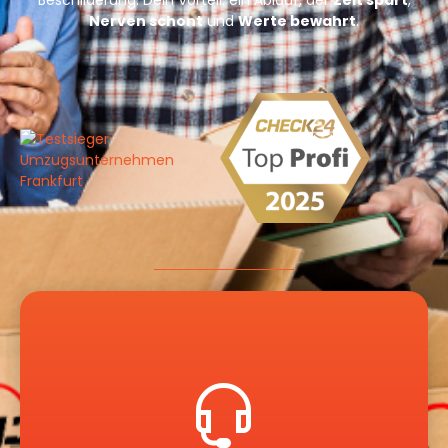
Nerven schont
und
Werte bewahrt
.