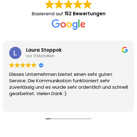
Basierend auf
152 Bewertungen
J. H.
vor 3 Monaten
uten
Absolut empfehlenswert! Mein Fernumzug
ehr
500km weit weg verlief reibungslos! Sehr 
und schnell
zuverlässige Kommunikation vorab, Umz
hat super gearbeitet, haben die Sachen pf
behandelt und Möbel noch alle mit Folie v
Weiterlesen
Ein Lob und Dankeschön an alle!