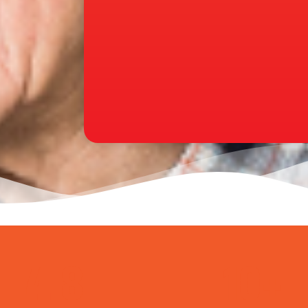
4.8
10
+