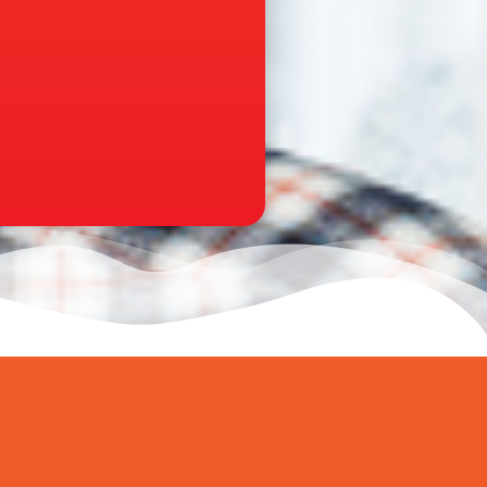
100
%