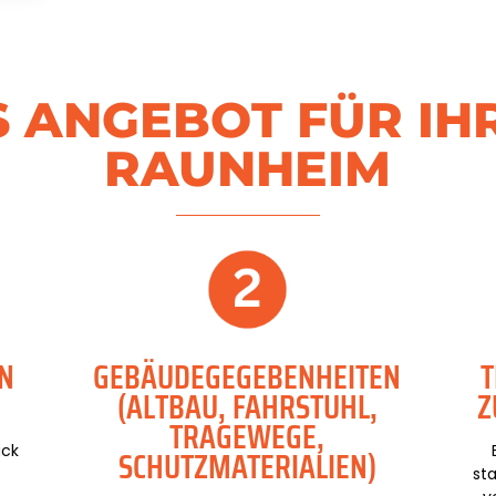
 ANGEBOT FÜR IH
RAUNHEIM
N
GEBÄUDEGEGEBENHEITEN
T
)
(ALTBAU, FAHRSTUHL,
U
TRAGEWEGE,
uck
SCHUTZMATERIALIEN)
st