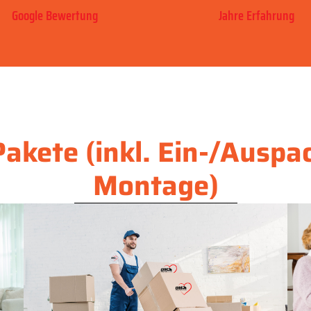
Google Bewertung
Jahre Erfahrung
akete (inkl. Ein-/Auspa
Montage)