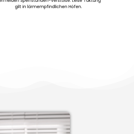
ermeiden Sperrstunden-Verstöße. Leise Taktung
gilt in lärmempfindlichen Höfen.