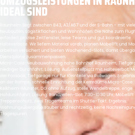
UMZUGSLEISTUNGEN IN RAUN
IDEAL SIND
Raunheim liegt zwischen B43, A3/A67 und der S-Bahn – mit viel
Neubauten, Logistikflächen und Wohnhöfen. Die Nähe zum Flug
erfordert präzise Zeitfenster, leise Teams und gut koordinierte
Halteverbote. Wir liefern Material vorab, planen Möbellift und M
arbeiten versichert und bieten Wochenend-Slots, damit Überg
Dienstpläne zusammenpassen.
Micro-Case: Neubauwohnung nahe Bahnhof Raunheim, Tiefgar
niedriger Durchfahrt. Lösung: Außenstellplatz mit Halteverbot, Mö
der Fassade, Tiefgarage nur für Kleinteile via Rollwagen. Ergebnis
an der Rampe, schnelle Einrichtung der Kernräume.Micro-Case: 
Kelkheim-Münster, DG ohne Aufzug, steile Wendeltreppe, enge
Hofdurchfahrt. Lösung: Randzeiten-Slot 7:30–10:30 Uhr, Möbellift
Treppenschutz, zwei Trägerteams im Shuttle-Takt. Ergebnis:
Wohnungsübergabe sauber und rechtzeitig, keine Nachreinigun
Tragespuren.