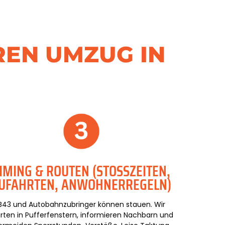
REN UMZUG IN
IMING & ROUTEN (STOSSZEITEN, Z
FAHRTEN, ANWOHNERREGELN)
B43 und Autobahnzubringer können stauen. Wir
arten in Pufferfenstern, informieren Nachbarn und