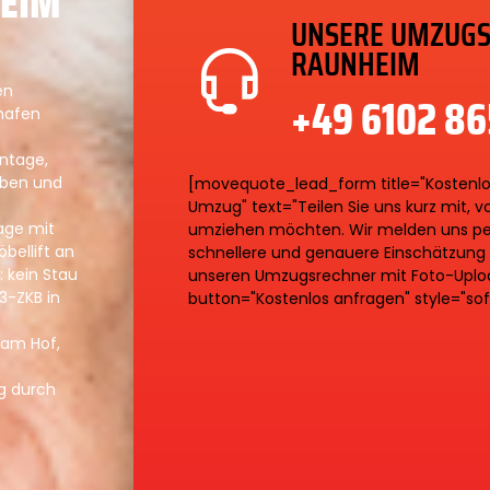
HEIM
UNSERE UMZUGS
RAUNHEIM
en
+49 6102 8
hafen
ontage,
aben und
[movequote_lead_form title="Kostenlo
Umzug" text="Teilen Sie uns kurz mit, 
age mit
umziehen möchten. Wir melden uns pers
bellift an
schnellere und genauere Einschätzung 
: kein Stau
unseren Umzugsrechner mit Foto-Uploa
3-ZKB in
button="Kostenlos anfragen" style="soft
 am Hof,
g durch