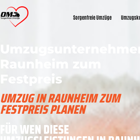
Sorgenfreie Umzüge
Umzugsko
Umzugsunternehme
Raunheim zum
Festpreis
UMZUG IN RAUNHEIM ZUM
FESTPREIS PLANEN
FÜR WEN DIESE