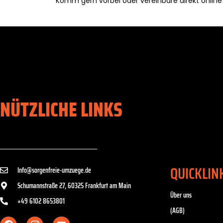
Komm gern vorbei oder vereinbare direkt online
NÜTZLICHE LINKS
QUICKLIN
Info@sorgenfreie-umzuege.de
Schumannstraße 27, 60325 Frankfurt am Main
Über uns
+49 6102 8653801
(AGB)