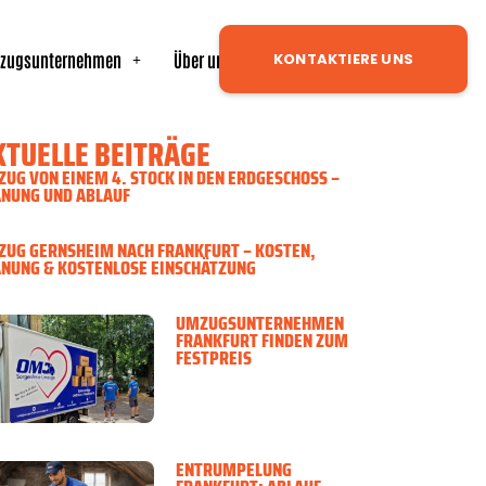
zugsunternehmen
Über uns
Neuigkeiten
KONTAKTIERE UNS
KTUELLE BEITRÄGE
UG VON EINEM 4. STOCK IN DEN ERDGESCHOSS –
ANUNG UND ABLAUF
UG GERNSHEIM NACH FRANKFURT – KOSTEN,
NUNG & KOSTENLOSE EINSCHÄTZUNG
UMZUGSUNTERNEHMEN
FRANKFURT FINDEN ZUM
FESTPREIS
ENTRÜMPELUNG