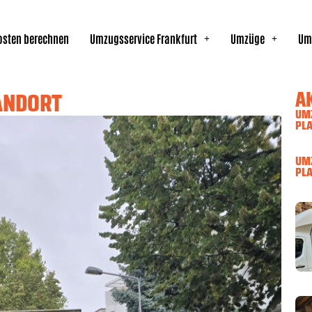
sten berechnen
Umzugsservice Frankfurt
Umzüge
Um
A
ANDORT
UMZ
PL
UMZ
PLA