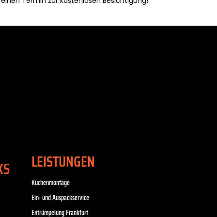
 einen Termin zur kostenlosen Besichtigung!
LEISTUNGEN
KS
Küchenmontage
Ein- und Auspackservice
Entrümpelung Frankfurt